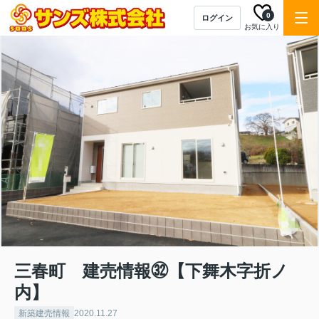
0
ログイン
お気に入り
三春町 建売情報㉜【下舞木字折ノ
内】
新築建売情報
2020.11.27