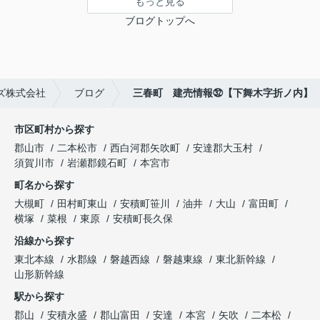
もっと見る
ブログトップへ
ズ株式会社
ブログ
三春町 建売情報㉜【下舞木字折ノ内】
市区町村から探す
郡山市
二本松市
西白河郡矢吹町
安達郡大玉村
須賀川市
岩瀬郡鏡石町
本宮市
町名から探す
大槻町
田村町東山
安積町笹川
油井
大山
富田町
横塚
菜根
東原
安積町長久保
沿線から探す
東北本線
水郡線
磐越西線
磐越東線
東北新幹線
山形新幹線
駅から探す
郡山
安積永盛
郡山富田
安達
本宮
矢吹
二本松