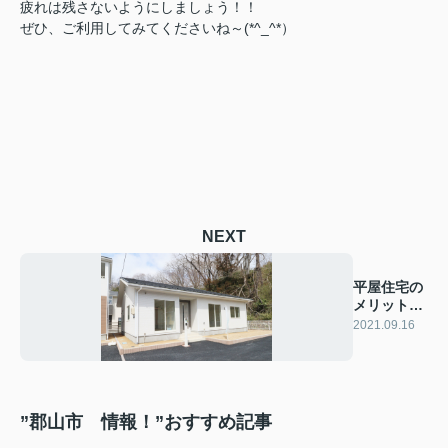
疲れは残さないようにしましょう！！
ぜひ、ご利用してみてくださいね～(*^_^*）
NEXT
平屋住宅の
メリットと
注意点と
2021.09.16
は？
”郡山市 情報！”おすすめ記事