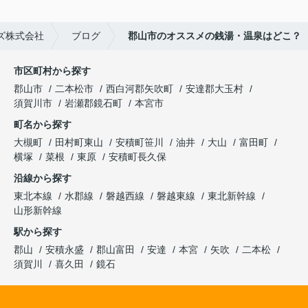
ズ株式会社
ブログ
郡山市のオススメの銭湯・温泉はどこ？
市区町村から探す
郡山市
二本松市
西白河郡矢吹町
安達郡大玉村
須賀川市
岩瀬郡鏡石町
本宮市
町名から探す
大槻町
田村町東山
安積町笹川
油井
大山
富田町
横塚
菜根
東原
安積町長久保
沿線から探す
東北本線
水郡線
磐越西線
磐越東線
東北新幹線
山形新幹線
駅から探す
郡山
安積永盛
郡山富田
安達
本宮
矢吹
二本松
須賀川
喜久田
鏡石