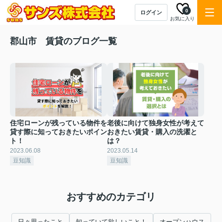
0
ログイン
お気に入り
郡山市 賃貸のブログ一覧
住宅ローンが残っている物件を
老後に向けて独身女性が考えて
貸す際に知っておきたいポイン
おきたい賃貸・購入の洗濯と
ト！
は？
2023.06.08
2023.05.14
豆知識
豆知識
おすすめのカテゴリ
日々思ったこと
知っていて欲しいこと！
オープンハウス