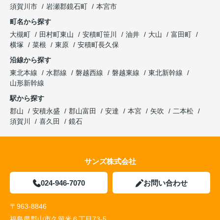
須賀川市
岩瀬郡鏡石町
本宮市
町名から探す
大槻町
田村町東山
安積町笹川
油井
大山
富田町
横塚
菜根
東原
安積町長久保
沿線から探す
東北本線
水郡線
磐越西線
磐越東線
東北新幹線
山形新幹線
駅から探す
郡山
安積永盛
郡山富田
安達
本宮
矢吹
二本松
須賀川
喜久田
鏡石
サンズ株式会社
024-946-7070
お問い合わせ
〒963-8846
福島県郡山市久留米６丁目73-5