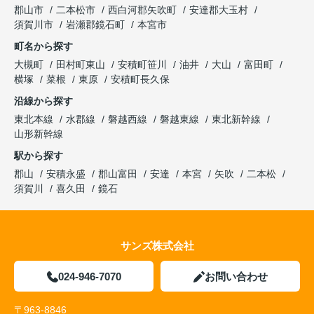
郡山市
二本松市
西白河郡矢吹町
安達郡大玉村
須賀川市
岩瀬郡鏡石町
本宮市
町名から探す
大槻町
田村町東山
安積町笹川
油井
大山
富田町
横塚
菜根
東原
安積町長久保
沿線から探す
東北本線
水郡線
磐越西線
磐越東線
東北新幹線
山形新幹線
駅から探す
郡山
安積永盛
郡山富田
安達
本宮
矢吹
二本松
須賀川
喜久田
鏡石
サンズ株式会社
024-946-7070
お問い合わせ
〒963-8846