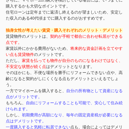
さらに、マイホームの購入を検討している場合には、いつまでに
購入するかも大切なポイントです。
住宅ローンは定年までに返済し終えるのが望ましいため、安定し
た収入のある40代頃までに購入するのがおすすめです。
独身女性が考えたい賃貸・購入それぞれのメリット・デメリット
賃貸物件のメリットは、
契約が手軽で都合に合わせ転居ができる
点です。
家賃以外にかかる費用がないため、
将来的な資金計画を立てやす
い点も賃貸物件
のメリットです。
ただし、
家賃を払っても物件が自分のものになるわけではなく、
不安定な状態が続く点
はデメリットとなります。
そのほかにも、不便な場所を勝手にリフォームできない点や、高
齢になると契約がしにくくなる点もデメリットといえるでしょ
う。
一方でマイホームを購入すると、
自分の所有物として資産になる
点がメリットです。
もちろん、
自由にリフォームすることも可能
で、安心して住み続
けられます。
しかし、
初期費用が高額になり、毎年の固定資産税が必要になる
点はデメリットです。
一度購入すると気軽に転居できない
点も、場合によってはデメリ