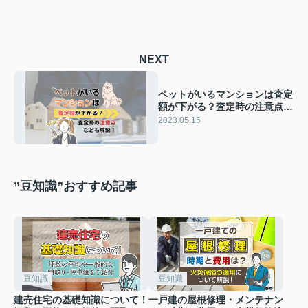
NEXT
ペットがいるマンションは査定
額が下がる？査定時の注意点を
ご紹介！
2023.05.15
”豆知識”おすすめ記事
豆知識
豆知識
建売住宅の基礎知識について！
一戸建の屋根修理・メンテナン