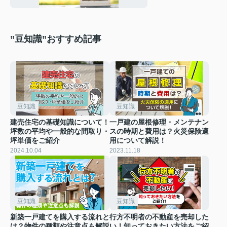
”豆知識”おすすめ記事
豆知識
豆知識
建売住宅の基礎知識について！
一戸建の屋根修理・メンテナン
坪数の平均や一般的な間取り・
スの時期と費用は？火災保険適
坪単価をご紹介
用について解説！
2024.10.04
2023.11.18
豆知識
豆知識
新築一戸建てを購入する流れと
行方不明者の不動産を売却した
は？物件の種類や注意点も解説
い！知っておきたい方法をご紹