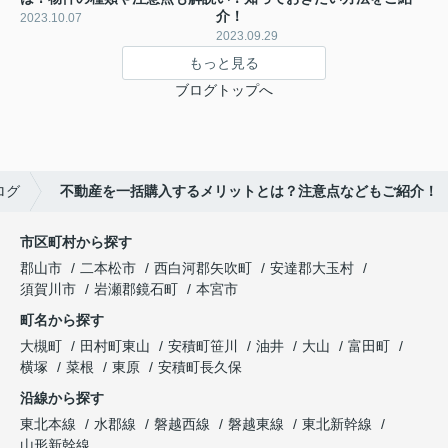
介！
2023.10.07
2023.09.29
もっと見る
ブログトップへ
ログ
不動産を一括購入するメリットとは？注意点などもご紹介！
市区町村から探す
郡山市
二本松市
西白河郡矢吹町
安達郡大玉村
須賀川市
岩瀬郡鏡石町
本宮市
町名から探す
大槻町
田村町東山
安積町笹川
油井
大山
富田町
横塚
菜根
東原
安積町長久保
沿線から探す
東北本線
水郡線
磐越西線
磐越東線
東北新幹線
山形新幹線