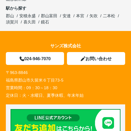
駅から探す
郡山
安積永盛
郡山富田
安達
本宮
矢吹
二本松
須賀川
喜久田
鏡石
サンズ株式会社
024-946-7070
お問い合わせ
〒963-8846
福島県郡山市久留米６丁目73-5
営業時間：
09：30～18：30
定休日：
火・水曜日、夏季休暇、年末年始