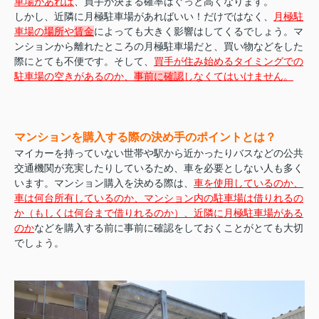
車場があれば
、買手が決まる確率はぐっと高くなります。
しかし、近隣に月極駐車場があればいい！だけではなく、
月極駐
車場の
場所
や
賃金
によっても大きく影響はしてくるでしょう。マ
ンションから離れたところの月極駐車場だと、買い物などをした
際にとても不便です。そして、
買手が住み始めるタイミングでの
駐車場の空きがあるのか、
事前に確認
しなくてはいけません。
マンションを購入する際の決め手のポイントとは？
マイカーを持っていない世帯や駅から近かったりバスなどの公共
交通機関が充実したりしているため、車を必要としない人も多く
います。マンション購入を決める際は、
車を使用しているのか、
車は何台所有し
ているのか、マンション内の駐車場は借りれるの
か（もしくは何台まで借りれるのか）、近隣に月極駐車場がある
のか
などを購入する前に事前に確認をしておくことがとても大切
でしょう。