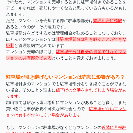
そのため、マンションを売却するときに駐車場付きであることを
アピールすれば、売却しやすくなると思っている方もいるかもし
れません。
ただ、マンションを売却する際に駐車場部分は
管理組
合に権限
が
あるというのが、その理由です。
駐車場部分をどうするかは管理組合が決めることになっており、
ほとんどのマンションでは
【駐車場部分
は引き継ぐことができな
い】
と管理規約で定めています。
マンション売却の際には、
駐車場部分は自分の資産ではなくマン
ションの共有部分である
ということを覚えておきましょう。
駐車場が引き継げないマンションは売却に影響がある？
駐車場付きのマンションでも駐車場部分を引き継ぐことができな
い場合、そのことを理由に
値下げの交渉をされてしまう場合があ
ります。
郡山市では駅から遠い場所にマンションがあることも多く、また
買い物にも車が必要不可欠な車社会なので、
駐車場がないマンシ
ョンは買手が付きにくい場合があります。
もし、マンションに駐車場がなくともマンションの
近隣に月極駐