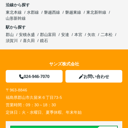
沿線から探す
東北本線
水郡線
磐越西線
磐越東線
東北新幹線
山形新幹線
駅から探す
郡山
安積永盛
郡山富田
安達
本宮
矢吹
二本松
須賀川
喜久田
鏡石
サンズ株式会社
024-946-7070
お問い合わせ
〒963-8846
福島県郡山市久留米６丁目73-5
営業時間：
09：30～18：30
定休日：
火・水曜日、夏季休暇、年末年始