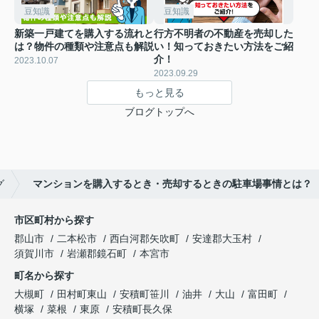
豆知識
豆知識
新築一戸建てを購入する流れと
行方不明者の不動産を売却した
は？物件の種類や注意点も解説
い！知っておきたい方法をご紹
介！
2023.10.07
2023.09.29
もっと見る
ブログトップへ
グ
マンションを購入するとき・売却するときの駐車場事情とは？
市区町村から探す
郡山市
二本松市
西白河郡矢吹町
安達郡大玉村
須賀川市
岩瀬郡鏡石町
本宮市
町名から探す
大槻町
田村町東山
安積町笹川
油井
大山
富田町
横塚
菜根
東原
安積町長久保