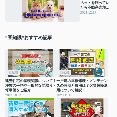
ペットを飼ってい
たら不動産売却時
の査定額が下が
2021.12.17
る？
”豆知識”おすすめ記事
豆知識
豆知識
建売住宅の基礎知識について！
一戸建の屋根修理・メンテナン
坪数の平均や一般的な間取り・
スの時期と費用は？火災保険適
坪単価をご紹介
用について解説！
2024.10.04
2023.11.18